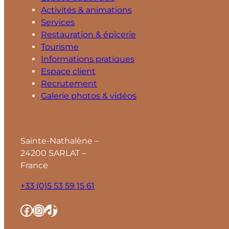
Activités & animations
Services
Restauration & épicerie
Tourisme
Informations pratiques
Espace client
Recrutement
Galerie photos & vidéos
Sainte-Nathalène –
24200 SARLAT –
France
+33 (0)5 53 59 15 61
Facebook
Instagram
TikTok