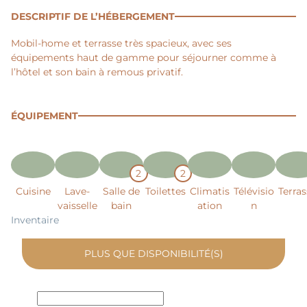
DESCRIPTIF DE L’HÉBERGEMENT
Mobil-home et terrasse très spacieux, avec ses
équipements haut de gamme pour séjourner comme à
l’hôtel et son bain à remous privatif.
ÉQUIPEMENT
2
2
Cuisine
Lave-
Salle de
Toilettes
Climatis
Télévisio
Terra
vaisselle
bain
ation
n
Inventaire
PLUS QUE
DISPONIBILITÉ(S)