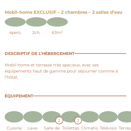
Mobil-home EXCLUSIF – 2 chambres – 2 salles d’eau
4pers.
2ch.
63m²
DESCRIPTIF DE L’HÉBERGEMENT
Mobil-home et terrasse très spacieux, avec ses
équipements haut de gamme pour séjourner comme à
l’hôtel.
ÉQUIPEMENT
2
2
Cuisine
Lave-
Salle de
Toilettes
Climatis
Télévisio
Terra