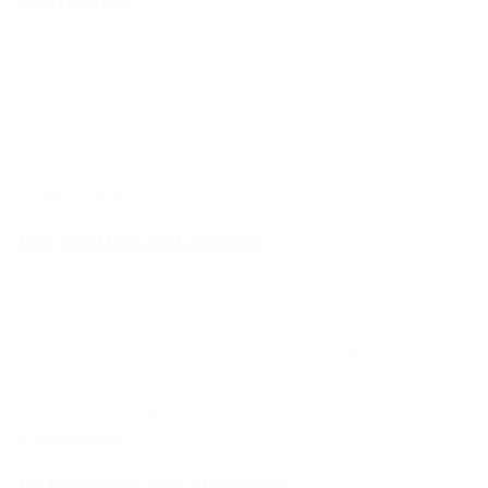
Montignac
Village
Camping près de Montignac Montignac-Lascaux,
ou Montignac-sur-Vézère, fait partie des destinations qui
valent le détour dans le département de la Dordogne….
Distance du camping : 26km
En savoir plus
Les Grottes de Lascaux
Activité
,
Visite
Visiter les Grottes de Lascaux La Dordogne compte de
nombreux sites et grottes préhistoriques datant du
paléolithique et de l’homme…
Distance du camping : 25km
En savoir plus
Le Château des Milandes