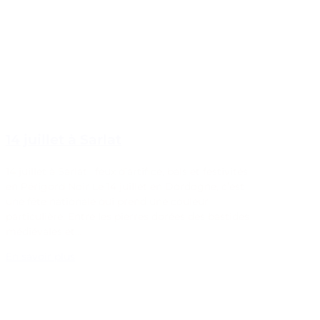
14 juillet à Sarlat
14 juillet à Sarlat : feux d’artifice, bals et festivités
en Périgord Noir Le 14 juillet en Dordogne, c’est
une fête nationale qui prend une couleur
particulière. Entre les pierres dorées des bastides
médiévales et…
En savoir plus