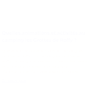
Quelles animations et activités au
camping les Grottes de Roffy ?
Quelles animations et activités au camping les
Grottes de Roffy ? Le camping les Grottes de
Roffy, camping 4 étoiles situé à Sainte-Nathalène
en Dordogne, propose un programme
d’animations et d’activités adapté à toute la…
En savoir plus