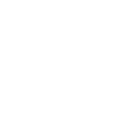
Location mobil-home à Sarlat en septembre :
vivez l’été indien en Périgord Noir Vous cherchez
une location mobil-home à Sarlat en septembre
? Septembre est peut-être le meilleur mois pour
découvrir le Périgord Noir :…
En savoir plus