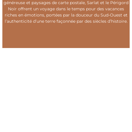
généreuse et paysages de carte postale, Sarlat et le Périgord
Noir offrent un voyage dans le temps pour des vacances
riches en émotions, portées par la douceur du Sud-Ouest et
l’authenticité d’une terre façonnée par des siècles d’histoire.
Trier par
Trier
Trier par
par
Rechercher
Rechercher
Rechercher
Catégories