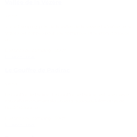
Vallée de la Vézère
Visite
Votre Camping près de la Vallée de la Vézère La Vallée de la
Vézère est connue pour ses nombreux sites préhistoriques
qui…
Distance du camping : 56km
En savoir plus
Le Gouffre de Padirac
Visite
Le Gouffre de Padirac Le Gouffre de Padirac est une cavité
naturelle monumentale située à quelques kilomètres de
Rocamadour, en…
Distance du camping : 50km
En savoir plus