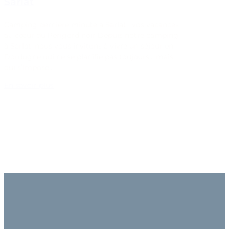
Sarlat
Camping dernière minute à Sarlat : vos vacances
au cœur du Périgord noir Depuis notre camping
à Sarlat, nous vous invitons à vivre un séjour en
Dordogne qui ne se planifie pas toujours… mais
qui s’impose…
En savoir plus