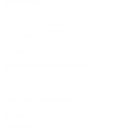
Rocamadour
Village
Visite touristique de Rocamadour La Cité médiévale de
Rocamadour Vous prévoyez de passer votre prochain
séjour en Vallée de la…
Distance du camping : 43km
En savoir plus
Les Eyzies-de-Tayac-de-Sireuil
Visite
Visiter Les Eyzies-de-Tayac-de-Sireuil Les Eyzies sont la
capitale mondiale de la préhistoire dans le département de
la Dordogne.Les visiteurs affluent…
Distance du camping : 28km
En savoir plus