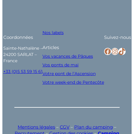
Nos labels
Coordonnées
Suivez-nous
Articles
Sainte-Nathalène –
Facebook
Instagram
TikTok
24200 SARLAT –
Vos vacances de Pâques
France
Vos ponts de mai
+33 (0)5 53 59 15 61
Votre pont de l’Ascension
Votre week-end de Pentecôte
Mentions légales
–
CGV
–
Plan du camping
–
Recrutement
–
Gestion des cookies
–
Camping